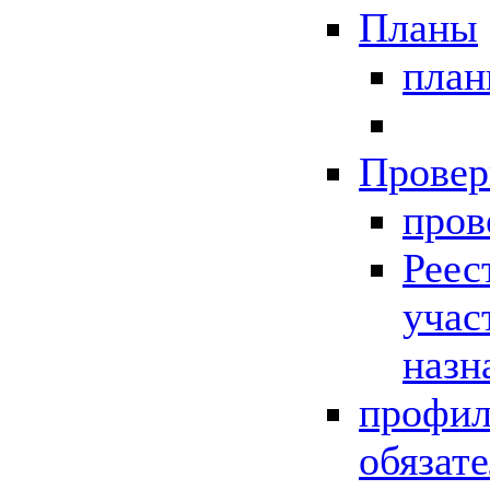
Планы
пла
Провер
пров
Реес
учас
назн
профил
обязат