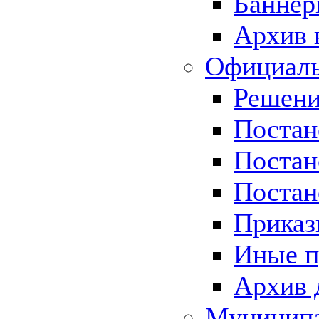
Баннер
Архив 
Официаль
Решени
Постан
Постан
Постан
Приказ
Иные п
Архив 
Муницип