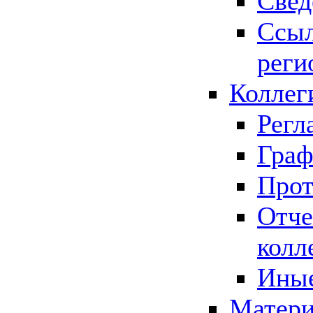
Свед
Ссыл
реги
Коллег
Регл
Граф
Прот
Отче
колл
Иные
Матери