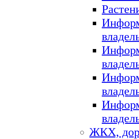
Растен
Информ
владел
Информ
владел
Информ
владел
Информ
владел
ЖКХ, дор