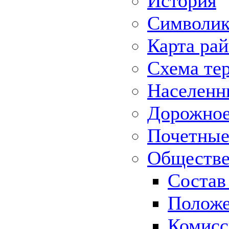
История
Символик
Карта ра
Схема те
Населенн
Дорожное 
Почетные
Обществе
Состав
Положе
Комисс