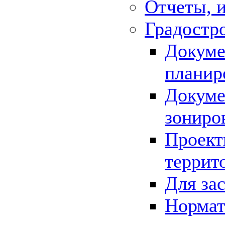
Отчеты, 
Градостр
Докуме
планир
Докуме
зониро
Проект
террит
Для за
Нормат