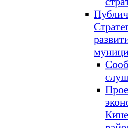
стра
Публич
Страте
развит
муници
Сооб
слу
Прое
экон
Кине
райо