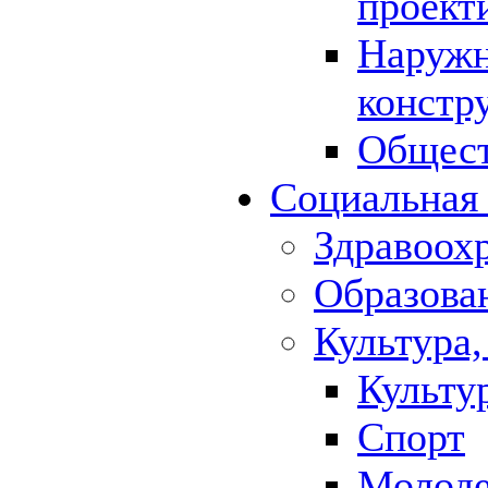
проект
Наружн
констр
Общест
Социальная
Здравоох
Образова
Культура,
Культу
Спорт
Молод