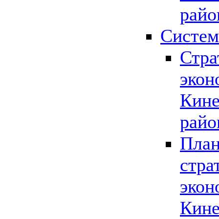
райо
Систем
Стра
экон
Кине
райо
План
стра
экон
Кине