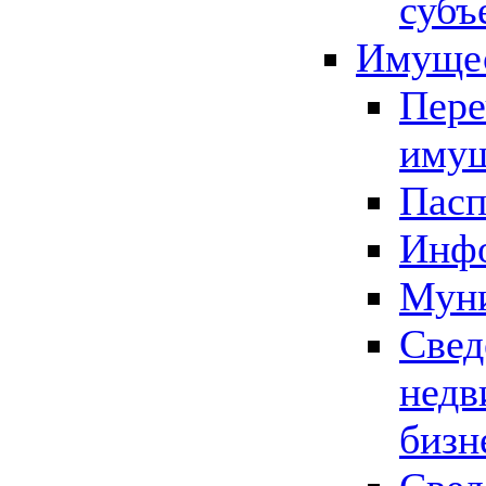
субъ
Имущес
Пере
имущ
Пасп
Инфо
Муни
Свед
недв
бизн