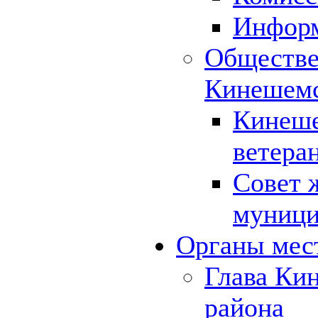
Инфор
Обществе
Кинешемс
Кинеше
ветера
Совет 
муници
Органы мес
Глава Ки
района