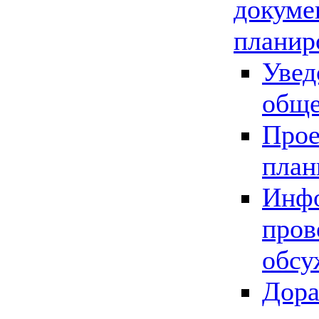
докуме
планир
Увед
обще
Прое
план
Инфо
пров
обсу
Дора