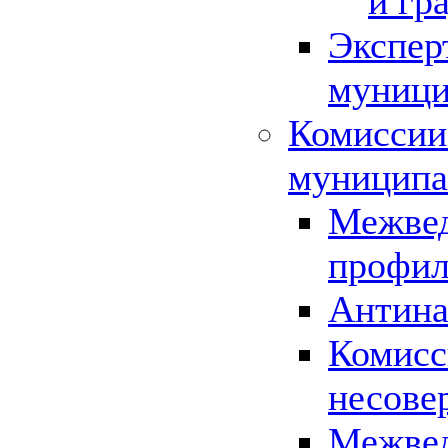
и гр
Экспер
муници
Комиссии
муниципа
Межвед
профил
Антина
Комисс
несове
Межвед