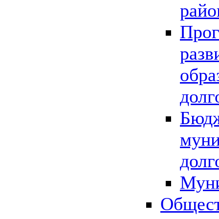
райо
Прог
разв
обра
долг
Бюдж
муни
долг
Мун
Общест