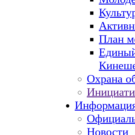
Культу
Активн
План м
Единый
Кинеше
Охрана об
Инициати
Информаци
Официаль
Новости