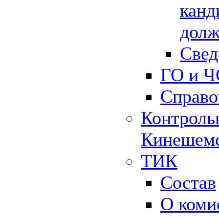
канд
долж
Свед
ГО и Ч
Справо
Контрольн
Кинешемс
ТИК
Состав
О коми