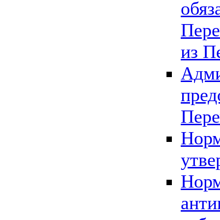
обяз
Пере
из П
Адми
пред
Пере
Норм
утве
Норм
анти