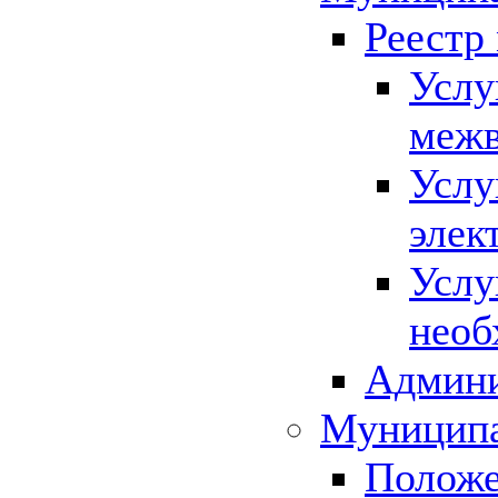
Реестр
Услу
межв
Услу
элек
Услу
необ
Админи
Муниципа
Положе