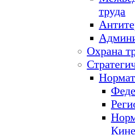
труда
Антите
Админи
Охрана т
Стратеги
Нормат
Феде
Реги
Норм
Кине