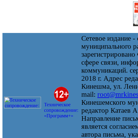
Сетевое издание 
муниципального 
зарегистрировано
сфере связи, инф
коммуникаций. се
2018 г. Адрес реда
Кинешма, ул. Ленин
mail:
root@mrkine
Кинешемского мун
Техническое
редактор Катаев А
сопровождение:
«Программ+»
Направление письм
является согласие
автора письма, ук