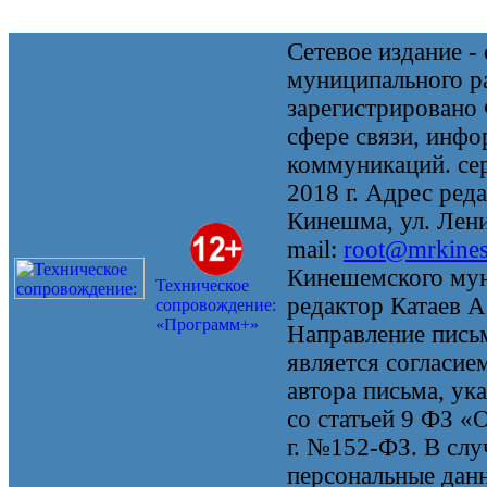
Сетевое издание 
муниципального 
зарегистрировано
сфере связи, инф
коммуникаций. се
2018 г. Адрес реда
Кинешма, ул. Ленин
mail:
root@mrkine
Кинешемского мун
Техническое
редактор Катаев А
сопровождение:
«Программ+»
Направление письм
является согласие
автора письма, ук
со статьей 9 ФЗ «
г. №152-ФЗ. В случ
персональные данн