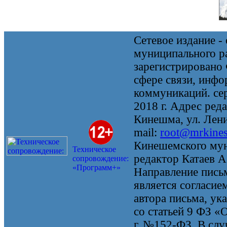
Сетевое издание 
муниципального 
зарегистрировано
сфере связи, инф
коммуникаций. се
2018 г. Адрес реда
Кинешма, ул. Ленин
mail:
root@mrkine
Кинешемского мун
Техническое
редактор Катаев А
сопровождение:
«Программ+»
Направление письм
является согласие
автора письма, ук
со статьей 9 ФЗ «
г. №152-ФЗ. В случ