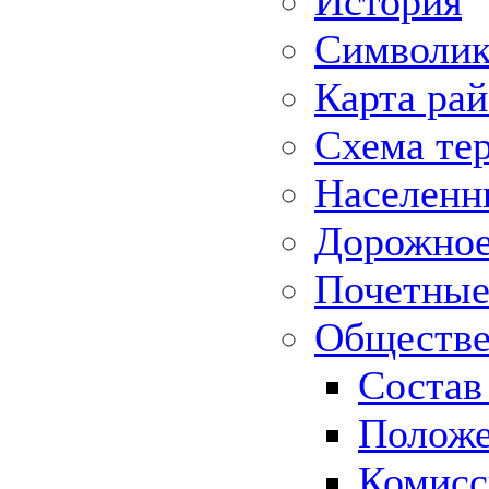
История
Символик
Карта ра
Схема те
Населенн
Дорожное 
Почетные
Обществе
Состав
Положе
Комисс