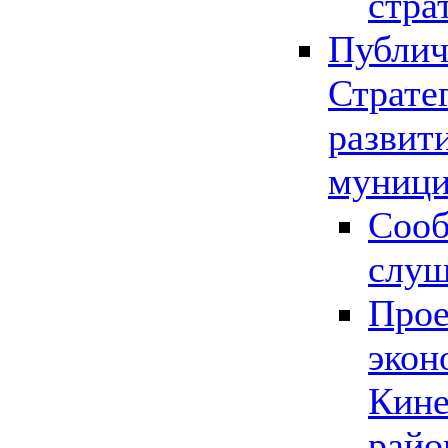
стра
Публич
Страте
развит
муници
Сооб
слу
Прое
экон
Кине
райо