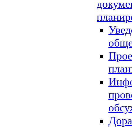
докуме
планир
Увед
обще
Прое
план
Инфо
пров
обсу
Дора