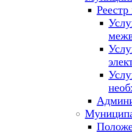
Реестр
Услу
межв
Услу
элек
Услу
необ
Админи
Муниципа
Положе