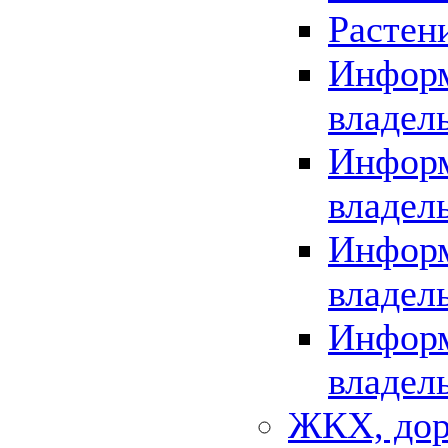
Растен
Информ
владел
Информ
владел
Информ
владел
Информ
владел
ЖКХ, дор