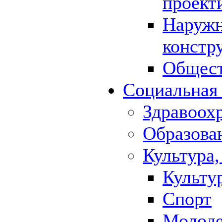
проект
Наружн
констр
Общест
Социальная
Здравоох
Образова
Культура,
Культу
Спорт
Молод