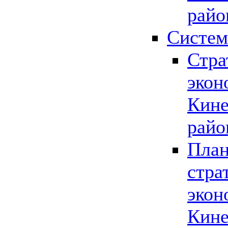
райо
Систем
Стра
экон
Кине
райо
План
стра
экон
Кине