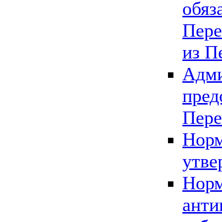
обяз
Пере
из П
Адми
пред
Пере
Норм
утве
Норм
анти