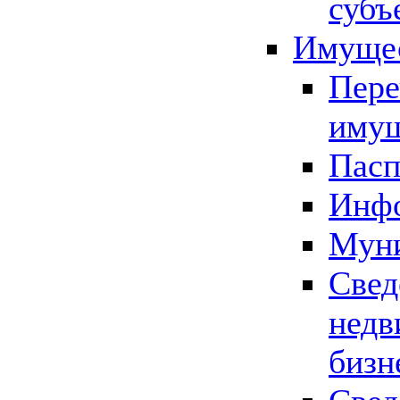
субъ
Имущес
Пере
имущ
Пасп
Инфо
Муни
Свед
недв
бизн