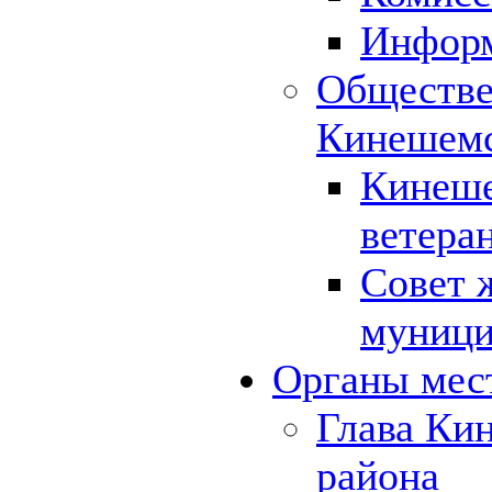
Инфор
Обществе
Кинешемс
Кинеше
ветера
Совет 
муници
Органы мес
Глава Ки
района