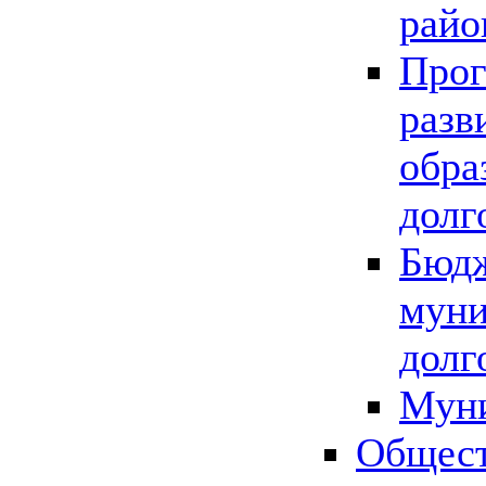
райо
Прог
разв
обра
долг
Бюдж
муни
долг
Мун
Общест