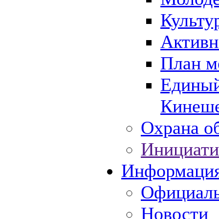
Культу
Активн
План м
Единый
Кинеше
Охрана об
Инициати
Информаци
Официаль
Новости