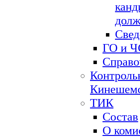
канд
долж
Свед
ГО и Ч
Справо
Контрольн
Кинешемс
ТИК
Состав
О коми