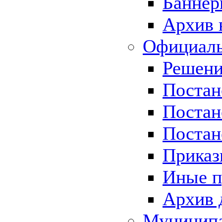
Баннер
Архив 
Официаль
Решени
Постан
Постан
Постан
Приказ
Иные п
Архив 
Муницип