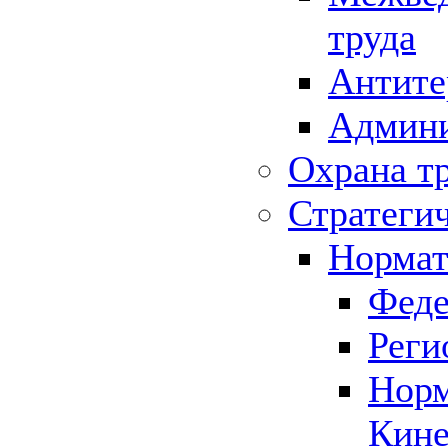
труда
Антите
Админи
Охрана т
Стратеги
Нормат
Феде
Реги
Норм
Кине