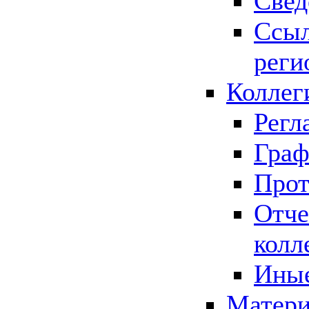
Свед
Ссыл
реги
Коллег
Регл
Граф
Прот
Отче
колл
Иные
Матери