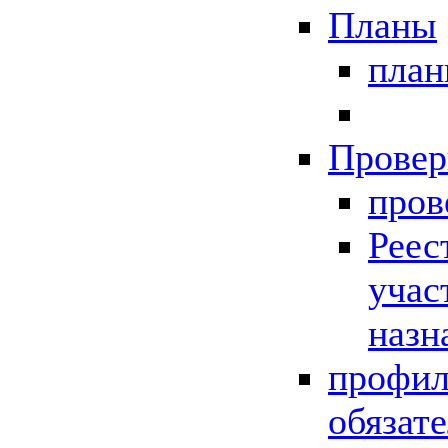
Планы
пла
Провер
пров
Реес
учас
назн
профил
обязат