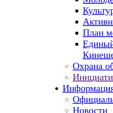
Культу
Активн
План м
Единый
Кинеше
Охрана об
Инициати
Информаци
Официаль
Новости