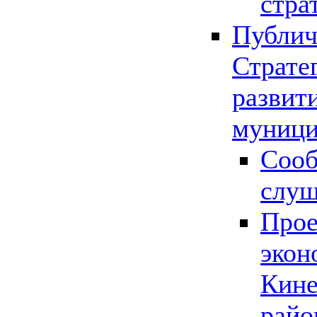
стра
Публич
Страте
развит
муници
Сооб
слу
Прое
экон
Кине
райо