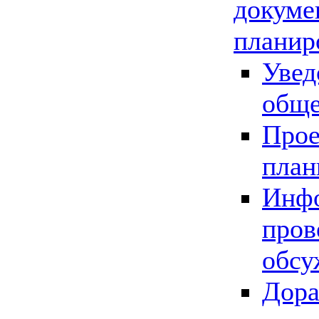
докуме
планир
Увед
обще
Прое
план
Инфо
пров
обсу
Дора