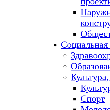
проект
Наружн
констр
Общест
Социальная
Здравоох
Образова
Культура,
Культу
Спорт
Молод