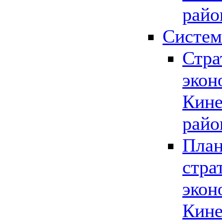
райо
Систем
Стра
экон
Кине
райо
План
стра
экон
Кине