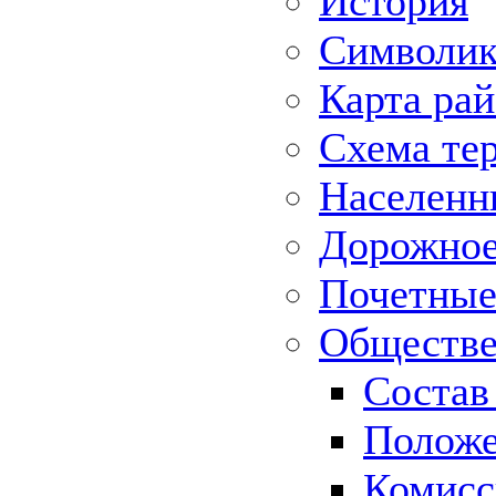
История
Символик
Карта ра
Схема те
Населенн
Дорожное 
Почетные
Обществе
Состав
Положе
Комисс