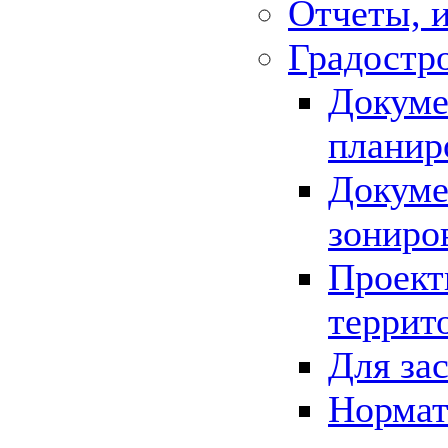
Отчеты, 
Градостр
Докуме
планир
Докуме
зониро
Проект
террит
Для за
Нормат