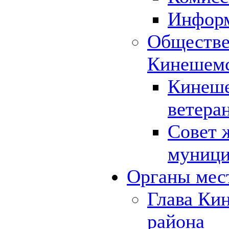
Инфор
Обществе
Кинешемс
Кинеше
ветера
Совет 
муници
Органы мес
Глава Ки
района