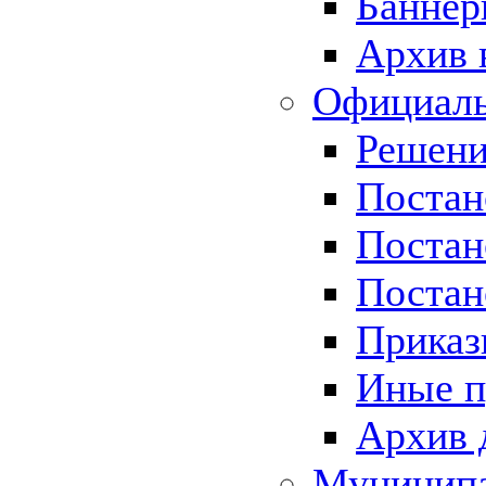
Баннер
Архив 
Официаль
Решени
Постан
Постан
Постан
Приказ
Иные п
Архив 
Муницип