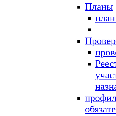
Планы
пла
Провер
пров
Реес
учас
назн
профил
обязат