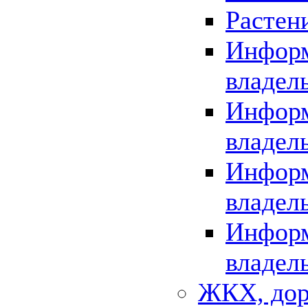
Растен
Информ
владел
Информ
владел
Информ
владел
Информ
владел
ЖКХ, дор