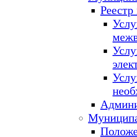
Реестр
Услу
межв
Услу
элек
Услу
необ
Админи
Муниципа
Положе