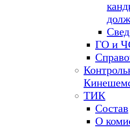
канд
долж
Свед
ГО и Ч
Справо
Контрольн
Кинешемс
ТИК
Состав
О коми