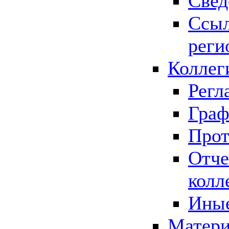
Свед
Ссыл
реги
Коллег
Регл
Граф
Прот
Отче
колл
Иные
Матери