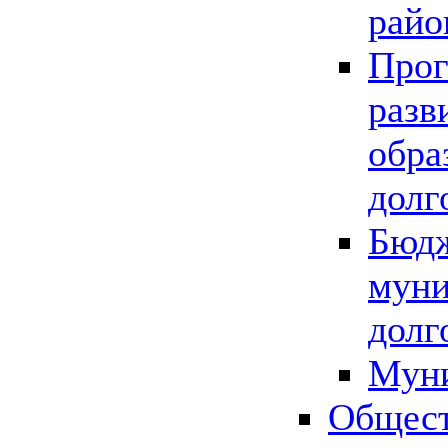
райо
Прог
разв
обра
долг
Бюдж
муни
долг
Мун
Общест