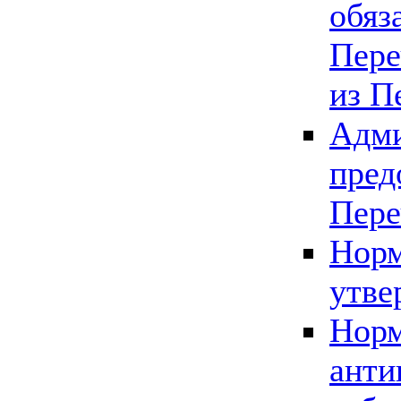
обяз
Пере
из П
Адми
пред
Пере
Норм
утве
Норм
анти