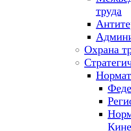
труда
Антите
Админи
Охрана т
Стратеги
Нормат
Феде
Реги
Норм
Кине