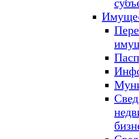
субъ
Имущес
Пере
имущ
Пасп
Инфо
Муни
Свед
недв
бизн