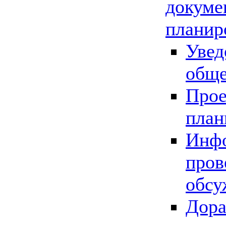
докуме
планир
Увед
обще
Прое
план
Инфо
пров
обсу
Дора