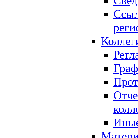
Свед
Ссыл
реги
Коллег
Регл
Граф
Прот
Отче
колл
Иные
Матери