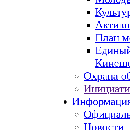
Культу
Активн
План м
Единый
Кинеше
Охрана об
Инициати
Информаци
Официаль
Новости