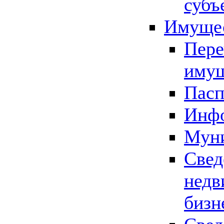
субъ
Имущес
Пере
имущ
Пасп
Инфо
Муни
Свед
недв
бизн