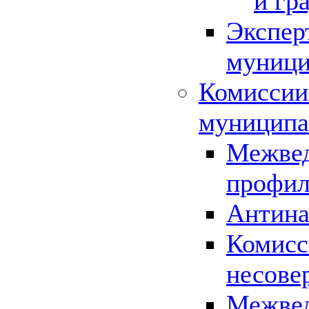
и гр
Экспер
муници
Комиссии
муниципа
Межвед
профил
Антина
Комисс
несове
Межвед