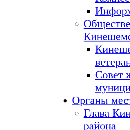
Инфор
Обществе
Кинешемс
Кинеше
ветера
Совет 
муници
Органы мес
Глава Ки
района