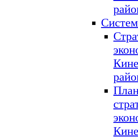
райо
Систем
Стра
экон
Кине
райо
План
стра
экон
Кине