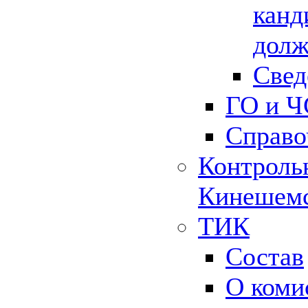
канд
долж
Свед
ГО и Ч
Справо
Контрольн
Кинешемс
ТИК
Состав
О коми