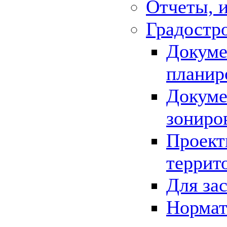
Отчеты, 
Градостр
Докуме
планир
Докуме
зониро
Проект
террит
Для за
Нормат