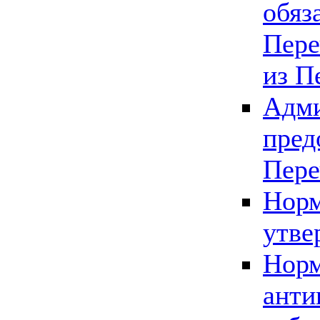
обяз
Пере
из П
Адми
пред
Пере
Норм
утве
Норм
анти