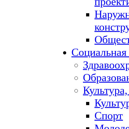
проект
Наружн
констр
Общест
Социальная
Здравоох
Образова
Культура,
Культу
Спорт
Молод