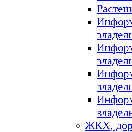
Растен
Информ
владел
Информ
владел
Информ
владел
Информ
владел
ЖКХ, дор