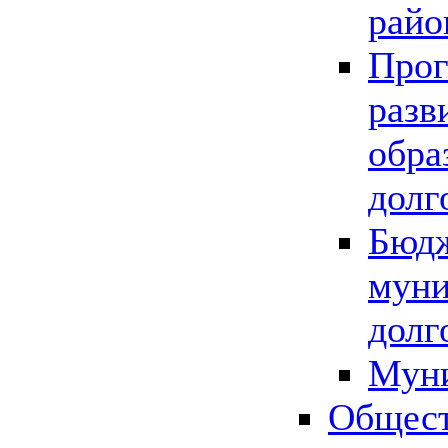
райо
Прог
разв
обра
долг
Бюдж
муни
долг
Мун
Общест