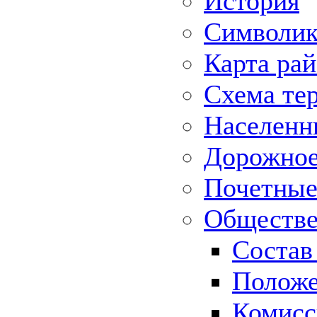
История
Символик
Карта ра
Схема те
Населенн
Дорожное 
Почетные
Обществе
Состав
Положе
Комисс