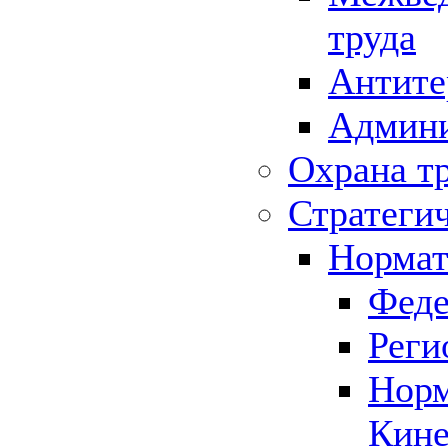
труда
Антите
Админи
Охрана т
Стратеги
Нормат
Феде
Реги
Норм
Кине