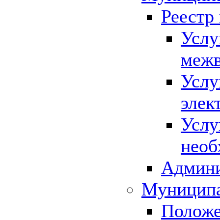
Реестр
Услу
межв
Услу
элек
Услу
необ
Админи
Муниципа
Положе