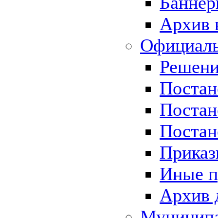
Баннер
Архив 
Официаль
Решени
Постан
Постан
Постан
Приказ
Иные п
Архив 
Муницип