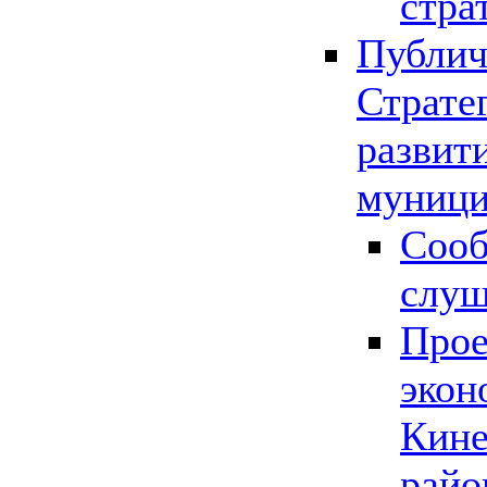
стра
Публич
Страте
развит
муници
Сооб
слу
Прое
экон
Кине
райо