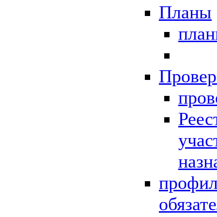
Планы
пла
Провер
пров
Реес
учас
назн
профил
обязат