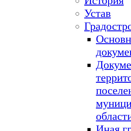
История
Устав
Градостр
Основн
докуме
Докуме
террит
поселе
муници
област
Иная г