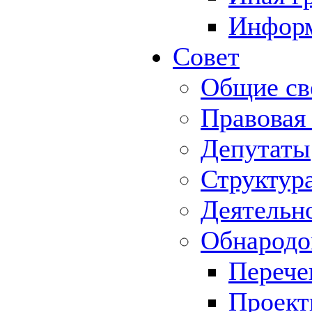
Информ
Совет
Общие св
Правовая
Депутаты
Структур
Деятельн
Обнародо
Перече
Проек