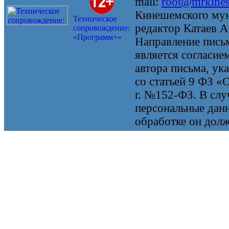
mail:
root@mrkine
Кинешемского мун
Техническое
редактор Катаев А
сопровождение:
«Программ+»
Направление письм
является согласие
автора письма, ук
со статьей 9 ФЗ «
г. №152-ФЗ. В случ
персональные данн
обработке он долж