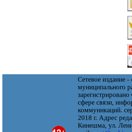
Сетевое издание 
муниципального 
зарегистрировано
сфере связи, инф
коммуникаций. се
2018 г. Адрес реда
Кинешма, ул. Ленин