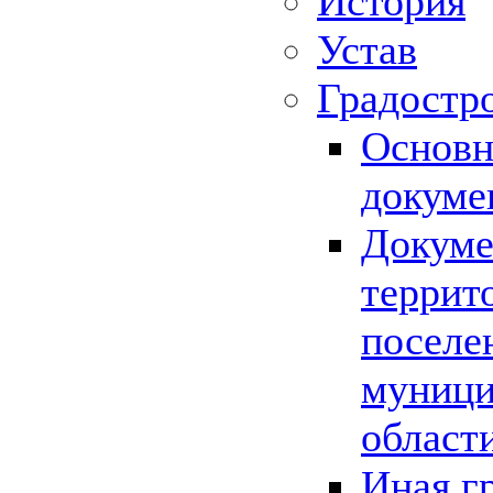
История
Устав
Градостр
Основн
докуме
Докуме
террит
поселе
муници
област
Иная г