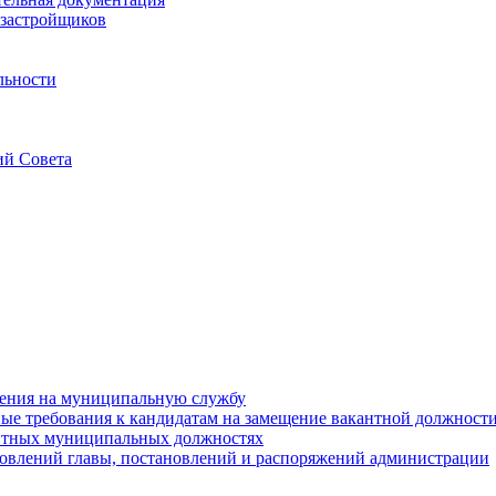
застройщиков
льности
ий Совета
ения на муниципальную службу
е требования к кандидатам на замещение вакантной должност
нтных муниципальных должностях
овлений главы, постановлений и распоряжений администрации