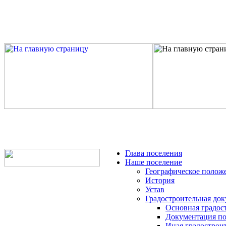
Глава поселения
Наше поселение
Географическое полож
История
Устав
Градостроительная до
Основная градос
Документация по
Иная градострои