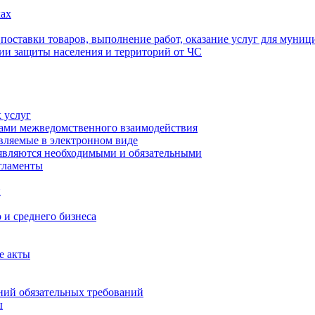
ах
 поставки товаров, выполнение работ, оказание услуг для муни
ии защиты населения и территорий от ЧС
 услуг
тами межведомственного взаимодействия
авляемые в электронном виде
 являются необходимыми и обязательными
гламенты
и
 и среднего бизнеса
е акты
ий обязательных требований
ы