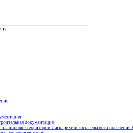
ение
кументация
троительная документация
 планировке территории Ласкарихинского сельского поселения
тельная документация