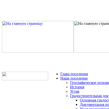
Глава поселения
Наше поселение
Географическое полож
История
Устав
Градостроительная до
Основная градос
Документация по
Иная градострои