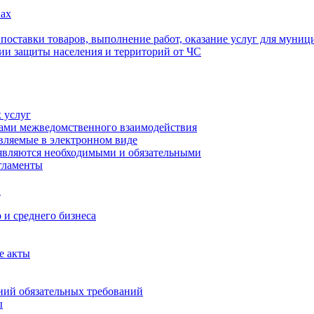
ах
 поставки товаров, выполнение работ, оказание услуг для муни
ии защиты населения и территорий от ЧС
 услуг
тами межведомственного взаимодействия
авляемые в электронном виде
 являются необходимыми и обязательными
гламенты
и
 и среднего бизнеса
е акты
ий обязательных требований
ы