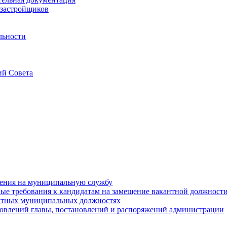
застройщиков
льности
ий Совета
ения на муниципальную службу
е требования к кандидатам на замещение вакантной должност
нтных муниципальных должностях
овлений главы, постановлений и распоряжений администрации