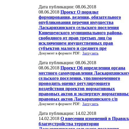
Дата публикации: 08.06.2018
08.06.2018
Проект О порядке
формирования, ведения, обязательного
опубликования перечня имущества
Ласкарихинского сельского поселения
Кинешемского муниципального района,
свободного от прав третьих лиц (за
исключением имущественных прав
субъектов малого и среднего пре
Документ в формате PDF:
Загрузить
Дата публикации: 08.06.2018
08.06.2018
Проект Об определении органа
местного самоуправления Ласкарихинског
сельского поселения, уполномоченного
проводить оценку регулирующего
воздействия проектов нормативных
правовых актов и экспертизу нормативны
правовых актов Ласкарихинского с/п
Документ в формате PDF:
Загрузить
Дата публикации: 14.02.2018
14.02.2018
О внесении изменений в Правил
благоустройства территории
Ласкарихинского сельского поселения