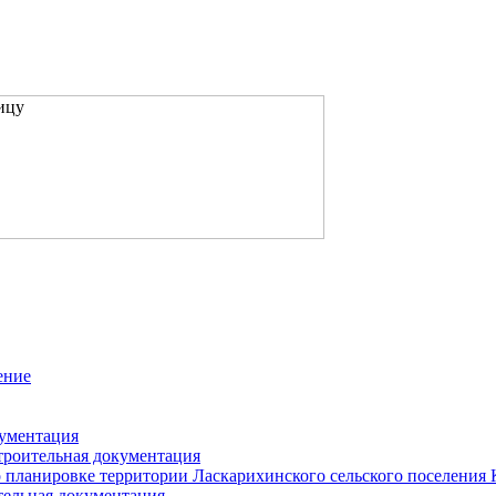
ение
кументация
троительная документация
 планировке территории Ласкарихинского сельского поселения
тельная документация