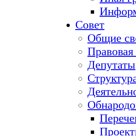
Информ
Совет
Общие св
Правовая
Депутаты
Структур
Деятельн
Обнародо
Перече
Проек