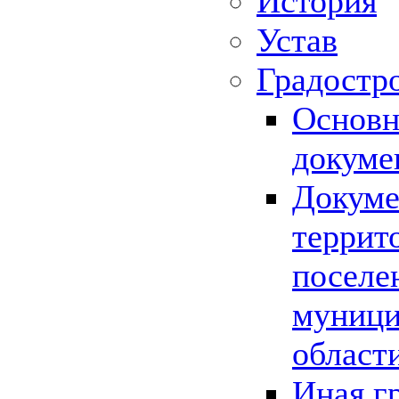
История
Устав
Градостр
Основн
докуме
Докуме
террит
поселе
муници
област
Иная г