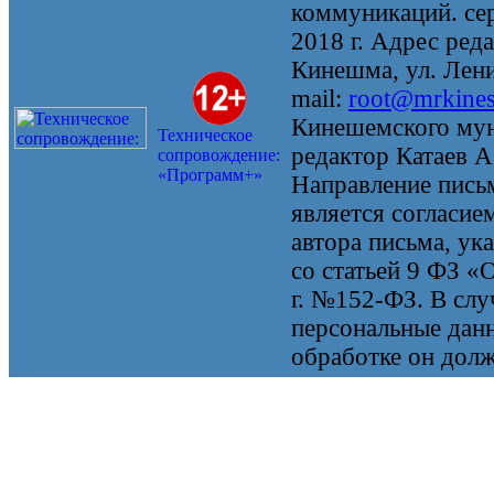
коммуникаций. се
2018 г. Адрес реда
Кинешма, ул. Ленин
mail:
root@mrkine
Кинешемского мун
Техническое
редактор Катаев А
сопровождение:
«Программ+»
Направление письм
является согласие
автора письма, ук
со статьей 9 ФЗ «
г. №152-ФЗ. В случ
персональные данн
обработке он долж