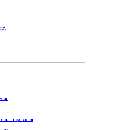
ение
го планирования
связь