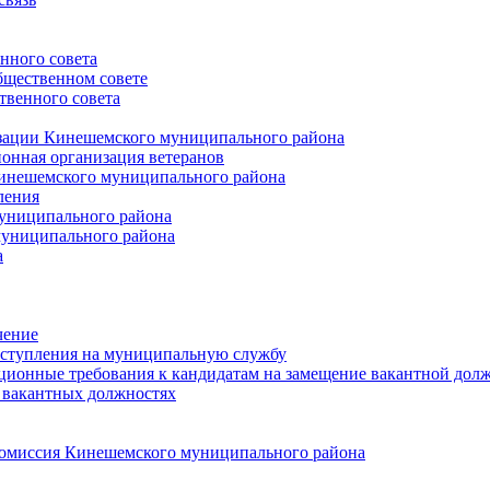
нного совета
щественном совете
венного совета
зации Кинешемского муниципального района
онная организация ветеранов
инешемского муниципального района
ления
униципального района
униципального района
а
чение
ступления на муниципальную службу
ионные требования к кандидатам на замещение вакантной дол
 вакантных должностях
 комиссия Кинешемского муниципального района