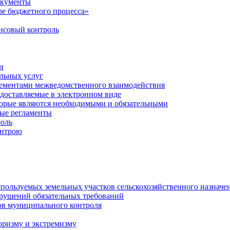
окументы
е бюджетного процесса»
совый контроль
и
льных услуг
лементами межведомственного взаимодействия
едоставляемые в электронном виде
торые являются необходимыми и обязательными
ые регламенты
оль
онтрою
спользуемых земельных участков сельскохозяйственного назначе
рушений обязательных требований
ов муниципального контроля
оризму и экстремизму