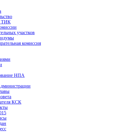
а
льство
ы ТИК
комиссии
тельных участков
ендумы
рательная комиссия
ниями
и
ование НПА
Администрации
лавы
овета
ателя КСК
акты
015
нсы
дан
есс