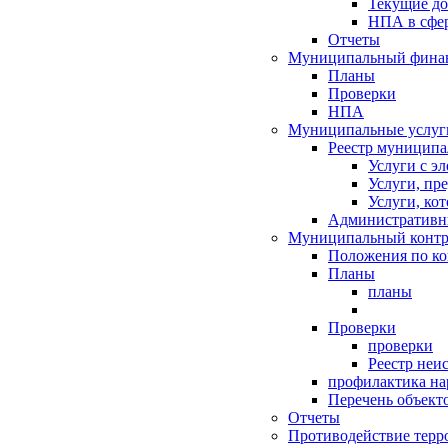
Текущие д
НПА в сфер
Отчеты
Муниципальный финан
Планы
Проверки
НПА
Муниципальные услуг
Реестр муниципа
Услуги с э
Услуги, пр
Услуги, ко
Административн
Муниципальный контр
Положения по к
Планы
планы
Проверки
проверки
Реестр неи
профилактика на
Перечень объект
Отчеты
Противодействие терр