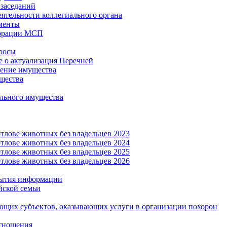
заседаний
еятельности коллегиального органа
менты
орации МСП
росы
 о актуализация Перечней
ение имущества
щества
льного имущества
тлове животных без владельцев 2023
тлове животных без владельцев 2024
тлове животных без владельцев 2025
тлове животных без владельцев 2026
рытия информации
йской семьи
ующих субъектов, оказывающих услуги в организации похорон
тношения