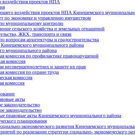
 воздействия проектов НПА
ия
ющего воздействия проектов НПА Кинешемского муниципально
т по экономике и управлению имуществом
 по муниципальному контролю
ение сельского хозяйства и земельных отнашений
ельства, ЖКХ, транспорта и связи
по вопросам архитектуры и градостроительства
 Кинешемского муниципального района
го муниципального района
я комиссия по профилактике правонарушений
ая комиссия
ам несовершеннолетних и защите их прав
я комиссия по охране труда
еская комиссия
ая комиссия
рование
авовые акты
е законодательство
ое законодательство
ые правовые акты Кинешемского муниципального района
ического планирования
социально-экономического развития Кинешемского муниципальн
риятий по реализации стратегии социально- экономического р