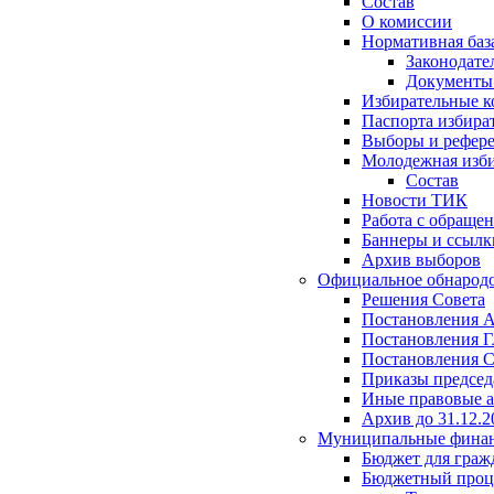
Состав
О комиссии
Нормативная баз
Законодате
Документ
Избирательные 
Паспорта избира
Выборы и рефер
Молодежная изби
Состав
Новости ТИК
Работа с обраще
Баннеры и ссылк
Архив выборов
Официальное обнарод
Решения Совета
Постановления 
Постановления Г
Постановления С
Приказы председ
Иные правовые 
Архив до 31.12.2
Муниципальные фина
Бюджет для граж
Бюджетный проц