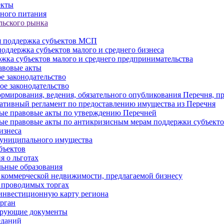
екты
ного питания
льского рынка
 поддержка субъектов МСП
оддержка субъектов малого и среднего бизнеса
жка субъектов малого и среднего предпринимательства
авовые акты
е законодательство
ое законодательство
рмирования, ведения, обязательного опубликования Перечня, п
тивный регламент по предоставлению имущества из Перечня
ые правовые акты по утверждению Перечней
ые правовые акты по антикризисным мерам поддержки субъек
изнеса
муниципального имущества
бъектов
 о льготах
ьные образования
 коммерческой недвижимости, предлагаемой бизнесу
 проводимых торгах
инвестиционную карту региона
рган
ирующие документы
еданий