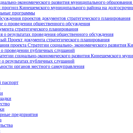
циально-экономического развития муниципального образования
прогноз Кинешемского муниципального района на долгосрочн
ьные программы
суждения проектов документов стратегического планирования
е о проведении общественного обсуждения
умента стратегического планирования
 о результатах проведения общественного обсуждения
ый Проект документа стратегического планирования
ния проекта Стратегии социально- экономического развития К
 о проведении публичных слушаний
атегии социально-экономического развития Кинешемского мун
 о результатах публичных слушаний
ьности органов местного самоуправления
 паспорт
о
ки
щадки
ство
ки
рные предприятия
а
льства
о