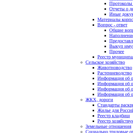
Протоколы 
Отчеты о д
Иные доку
Материалы корп
Вопрос - ответ
Общие воп
Наполнение
Предоставл
Выкуп иму
Прочее
Реестр муниципа
Сельское хозяйство
Животноводство
Растениеводство
Информация об о
Информация об о
Информация об о
Информация об о
ЖКХ, дороги
Стандарты раск
Жилье для Росси
Реестр кладбищ
Реестр хозяйств
Земельные отношения
Социально трудовые о