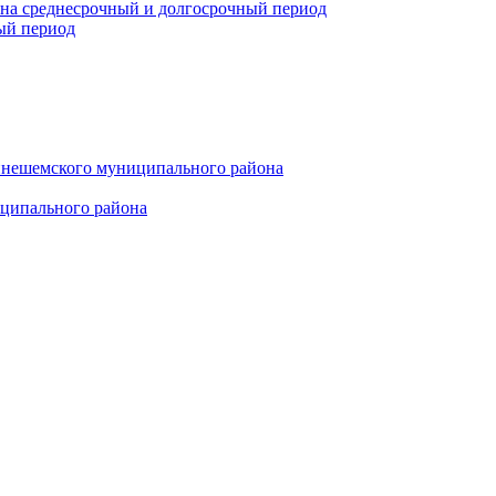
 на среднесрочный и долгосрочный период
ый период
инешемского муниципального района
иципального района