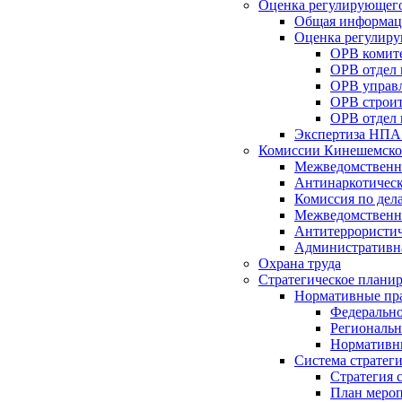
Оценка регулирующего
Общая информац
Оценка регулиру
ОРВ комите
ОРВ отдел
ОРВ управл
ОРВ строит
ОРВ отдел 
Экспертиза НПА
Комиссии Кинешемско
Межведомственна
Антинаркотическ
Комиссия по дел
Межведомственна
Антитеррористич
Административн
Охрана труда
Стратегическое плани
Нормативные пр
Федерально
Региональн
Нормативн
Система стратег
Стратегия 
План мероп