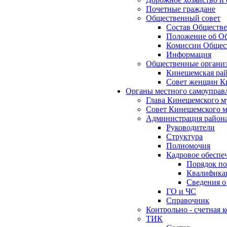
Почетные граждане
Общественный совет
Состав Обществе
Положение об Об
Комиссии Общест
Информация
Общественные органи
Кинешемская рай
Совет женщин К
Органы местного самоуправ
Глава Кинешемского м
Совет Кинешемского м
Администрация район
Руководители
Структура
Полномочия
Кадровое обеспе
Порядок по
Квалификац
Сведения о
ГО и ЧС
Справочник
Контрольно - счетная
ТИК