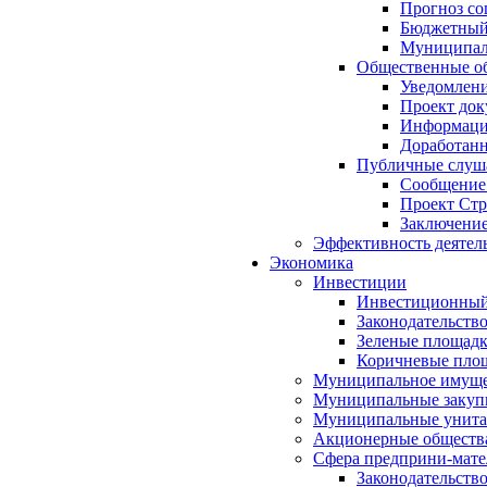
Прогноз со
Бюджетный 
Муниципал
Общественные об
Уведомлени
Проект док
Информация
Доработанн
Публичные слуша
Сообщение
Проект Стр
Заключение
Эффективность деятел
Экономика
Инвестиции
Инвестиционный
Законодательств
Зеленые площад
Коричневые пло
Муниципальное имуще
Муниципальные закуп
Муниципальные унита
Акционерные обществ
Сфера предприни-мате
Законодательств