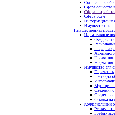
Социальные объ
Сфера обществен
Сфера потребите
Сфера услуг
Информационная
Имущественная п
Имущественная поддер
Нормативные пр
Федерально
Региональн
Порядки фо
Администра
Нормативн
Нормативн
Имущество для б
Перечень 
Паспорта о
Информация
Муниципал
Сведения о
Сведения о
Ссылка на 
Коллегиальный о
Регламент
График зас